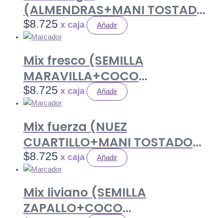
(ALMENDRAS+MANI TOSTADO
SIN SAL+ PASA MORENA) 80 gr.
$
8.725
Añadir
Caja 12 uds.
Mix fresco (SEMILLA
MARAVILLA+COCO
LAMINAS+PASA RUBIA) 80 gr.
$
8.725
Añadir
Caja 12 uds.
Mix fuerza (NUEZ
CUARTILLO+MANI TOSTADO
SIN SAL+ PASA MORENA) 80 gr.
$
8.725
Añadir
Caja 12 uds.
Mix liviano (SEMILLA
ZAPALLO+COCO