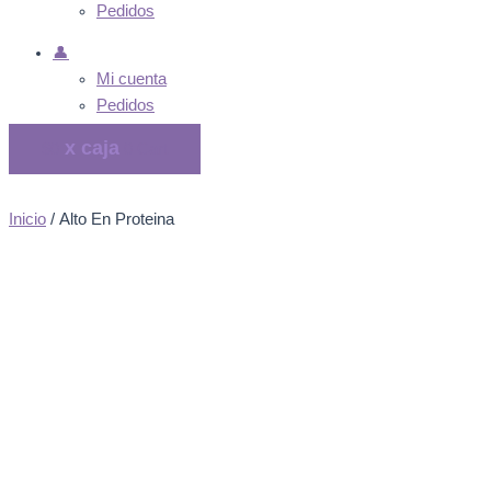
Pedidos
👤
Mi cuenta
Pedidos
$
0
0
Cart
Inicio
/ Alto En Proteina
Alto En Proteina