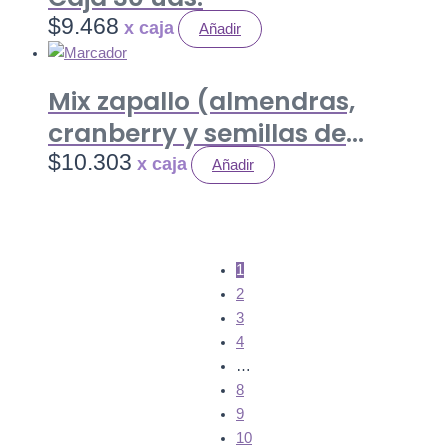
$
9.468
Añadir
Mix zapallo (almendras,
cranberry y semillas de
zapallo) 35 gr. Caja 20 uds.
$
10.303
Añadir
1
2
3
4
…
8
9
10