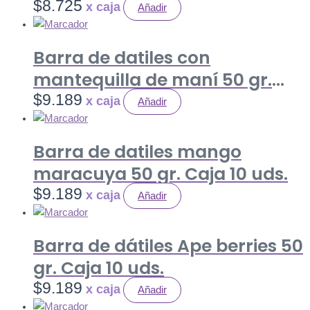
LAMINAS+PASA RUBIA) 80 gr.
$
8.725
Añadir
Caja 12 uds.
Barra de datiles con
mantequilla de maní 50 gr.
Caja 10 uds.
$
9.189
Añadir
Barra de datiles mango
maracuya 50 gr. Caja 10 uds.
$
9.189
Añadir
Barra de dátiles Ape berries 50
gr. Caja 10 uds.
$
9.189
Añadir