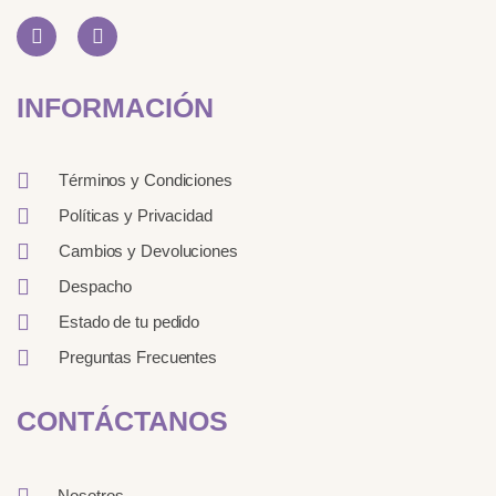
I
L
n
i
s
n
t
k
INFORMACIÓN
a
e
g
d
r
i
a
n
Términos y Condiciones
m
Políticas y Privacidad
Cambios y Devoluciones
Despacho
Estado de tu pedido
Preguntas Frecuentes
CONTÁCTANOS