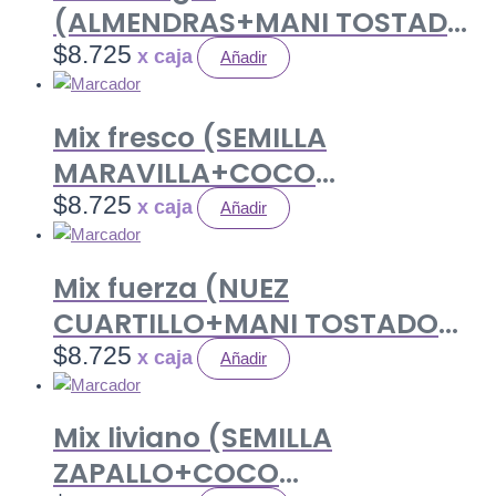
(ALMENDRAS+MANI TOSTADO
SIN SAL+ PASA MORENA) 80 gr.
$
8.725
Añadir
Caja 12 uds.
Mix fresco (SEMILLA
MARAVILLA+COCO
LAMINAS+PASA RUBIA) 80 gr.
$
8.725
Añadir
Caja 12 uds.
Mix fuerza (NUEZ
CUARTILLO+MANI TOSTADO
SIN SAL+ PASA MORENA) 80 gr.
$
8.725
Añadir
Caja 12 uds.
Mix liviano (SEMILLA
ZAPALLO+COCO