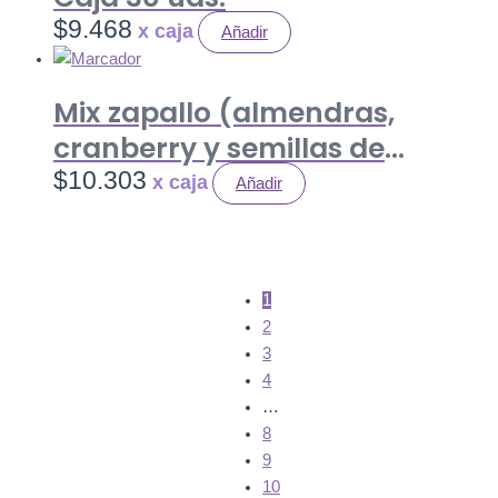
$
9.468
Añadir
Mix zapallo (almendras,
cranberry y semillas de
zapallo) 35 gr. Caja 20 uds.
$
10.303
Añadir
1
2
3
4
…
8
9
10