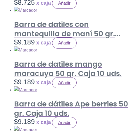
LAMINAS+PASA RUBIA) 80 gr.
$
8.725
Añadir
Caja 12 uds.
Barra de datiles con
mantequilla de maní 50 gr.
Caja 10 uds.
$
9.189
Añadir
Barra de datiles mango
maracuya 50 gr. Caja 10 uds.
$
9.189
Añadir
Barra de dátiles Ape berries 50
gr. Caja 10 uds.
$
9.189
Añadir