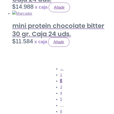
$
14.988
Añadir
mini protein chocolate bitter
30 gr. Caja 24 uds.
$
11.584
Añadir
←
1
2
3
4
5
…
8