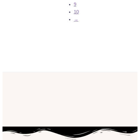
9
10
→