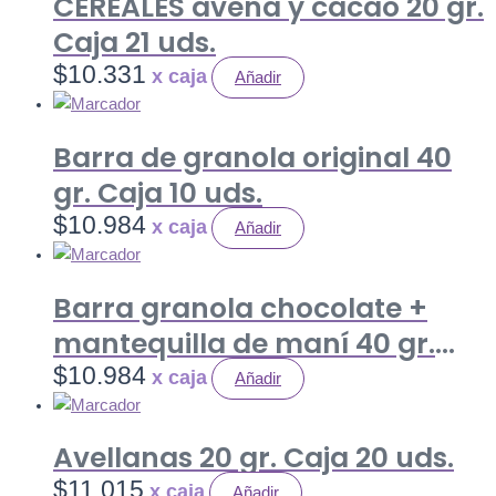
CEREALES avena y cacao 20 gr.
Caja 21 uds.
$
10.331
Añadir
Barra de granola original 40
gr. Caja 10 uds.
$
10.984
Añadir
Barra granola chocolate +
mantequilla de maní 40 gr.
Caja 10 uds.
$
10.984
Añadir
Avellanas 20 gr. Caja 20 uds.
$
11.015
Añadir