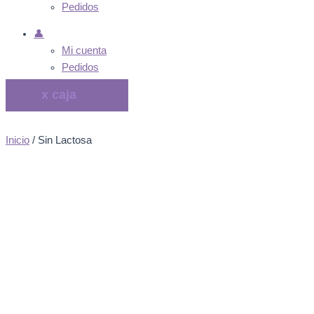
Pedidos
👤
Mi cuenta
Pedidos
$
0
0
Cart
Inicio
/ Sin Lactosa
Sin Lactosa