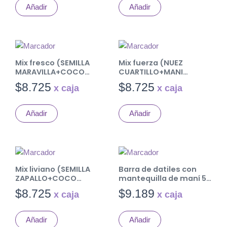
Añadir
Añadir
Mix fresco (SEMILLA
Mix fuerza (NUEZ
MARAVILLA+COCO
CUARTILLO+MANI
LAMINAS+PASA RUBIA)
TOSTADO SIN SAL+ PASA
$
8.725
$
8.725
80 gr. Caja 12 uds.
MORENA) 80 gr. Caja 12
uds.
Añadir
Añadir
Mix liviano (SEMILLA
Barra de datiles con
ZAPALLO+COCO
mantequilla de maní 50
LAMINAS+PASA RUBIA)
gr. Caja 10 uds.
$
8.725
$
9.189
80 gr. Caja 12 uds.
Añadir
Añadir