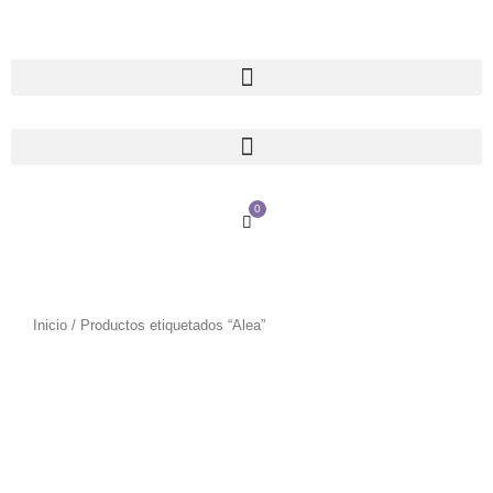
Ir
al
contenido
0
Cart
Inicio
/ Productos etiquetados “Alea”