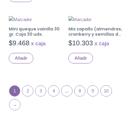
Mini queque vainilla 30
Mix zapallo (almendras,
gr. Caja 30 uds.
cranberry y semillas de
zapallo) 35 gr. Caja 20
$
9.468
$
10.303
uds.
Añadir
Añadir
1
2
3
4
…
8
9
10
→