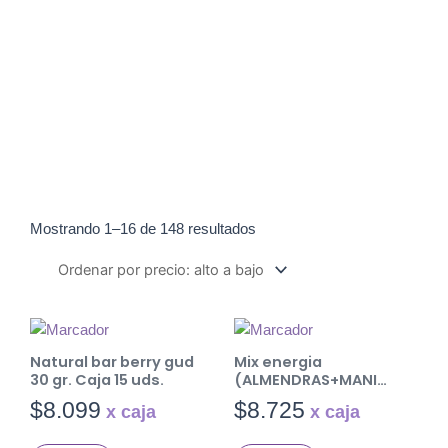
Alea
Ordenado
por
Mostrando 1–16 de 148 resultados
precio:
alto
a
bajo
Natural bar berry gud
Mix energia
30 gr. Caja 15 uds.
(ALMENDRAS+MANI
TOSTADO SIN SAL+ PASA
$
8.099
$
8.725
MORENA) 80 gr. Caja 12
uds.