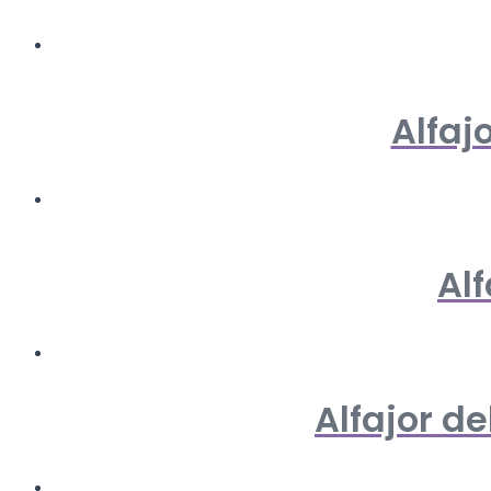
Alfaj
Alf
Alfajor de