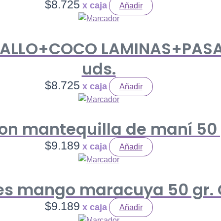
$
8.725
Añadir
APALLO+COCO LAMINAS+PASA R
uds.
$
8.725
Añadir
con mantequilla de maní 50 g
$
9.189
Añadir
les mango maracuya 50 gr. C
$
9.189
Añadir