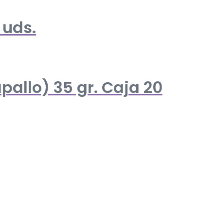
 uds.
pallo) 35 gr. Caja 20