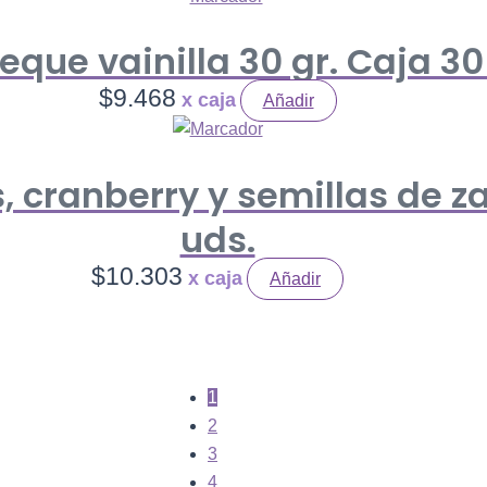
eque vainilla 30 gr. Caja 30
$
9.468
Añadir
 cranberry y semillas de za
uds.
$
10.303
Añadir
1
2
3
4