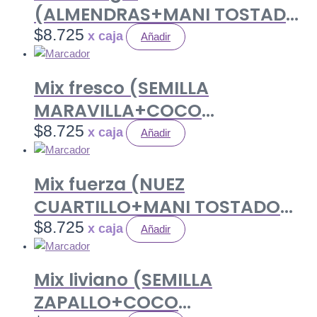
(ALMENDRAS+MANI TOSTADO
SIN SAL+ PASA MORENA) 80 gr.
$
8.725
Añadir
Caja 12 uds.
Mix fresco (SEMILLA
MARAVILLA+COCO
LAMINAS+PASA RUBIA) 80 gr.
$
8.725
Añadir
Caja 12 uds.
Mix fuerza (NUEZ
CUARTILLO+MANI TOSTADO
SIN SAL+ PASA MORENA) 80 gr.
$
8.725
Añadir
Caja 12 uds.
Mix liviano (SEMILLA
ZAPALLO+COCO