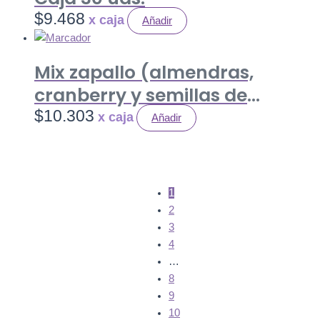
$
9.468
Añadir
Mix zapallo (almendras,
cranberry y semillas de
zapallo) 35 gr. Caja 20 uds.
$
10.303
Añadir
1
2
3
4
…
8
9
10