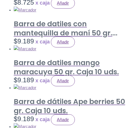
LAMINAS+PASA RUBIA) 80 gr.
$
8.725
Añadir
Caja 12 uds.
Barra de datiles con
mantequilla de maní 50 gr.
Caja 10 uds.
$
9.189
Añadir
Barra de datiles mango
maracuya 50 gr. Caja 10 uds.
$
9.189
Añadir
Barra de dátiles Ape berries 50
gr. Caja 10 uds.
$
9.189
Añadir