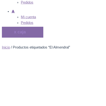
Pedidos
👤
Mi cuenta
Pedidos
$
0
0
Cart
Inicio
/ Productos etiquetados “El Almendral”
El Almendral