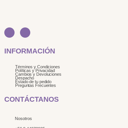
I
L
n
i
s
n
t
k
INFORMACIÓN
a
e
g
d
r
i
a
n
Términos y Condiciones
m
Políticas y Privacidad
Cambios y Devoluciones
Despacho
Estado de tu pedido
Preguntas Frecuentes
CONTÁCTANOS
Nosotros