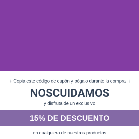
↓ Copia este código de cupón y pégalo durante la compra ↓
ACTIVA TU
NOSCUIDAMOS
CONVENIO
y disfruta de un exclusivo
15% DE DESCUENTO
y disfruta de todas las
ventajas de ser parte de
en cualquiera de nuestros productos
Snaqui