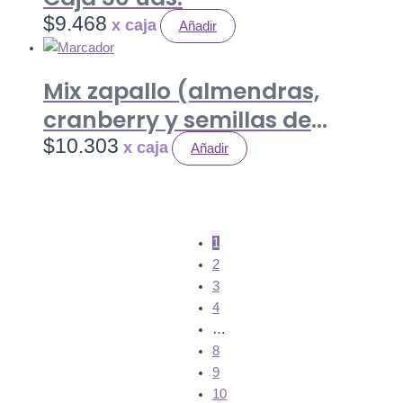
$
9.468
Añadir
Mix zapallo (almendras,
cranberry y semillas de
zapallo) 35 gr. Caja 20 uds.
$
10.303
Añadir
1
2
3
4
…
8
9
10