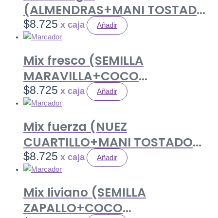
(ALMENDRAS+MANI TOSTADO
SIN SAL+ PASA MORENA) 80 gr.
$
8.725
Añadir
Caja 12 uds.
Mix fresco (SEMILLA
MARAVILLA+COCO
LAMINAS+PASA RUBIA) 80 gr.
$
8.725
Añadir
Caja 12 uds.
Mix fuerza (NUEZ
CUARTILLO+MANI TOSTADO
SIN SAL+ PASA MORENA) 80 gr.
$
8.725
Añadir
Caja 12 uds.
Mix liviano (SEMILLA
ZAPALLO+COCO