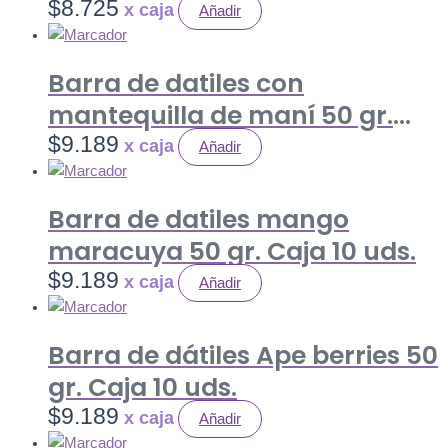
LAMINAS+PASA RUBIA) 80 gr.
$
8.725
Añadir
Caja 12 uds.
Barra de datiles con
mantequilla de maní 50 gr.
Caja 10 uds.
$
9.189
Añadir
Barra de datiles mango
maracuya 50 gr. Caja 10 uds.
$
9.189
Añadir
Barra de dátiles Ape berries 50
gr. Caja 10 uds.
$
9.189
Añadir