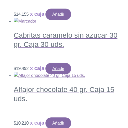
$
14.155
Añadir
Cabritas caramelo sin azucar 30
gr. Caja 30 uds.
$
19.492
Añadir
Alfajor chocolate 40 gr. Caja 15
uds.
$
10.210
Añadir