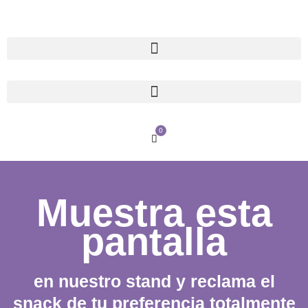
Ir
al
contenido
0
Cart
Muestra esta
pantalla
en nuestro stand y reclama el
snack de tu preferencia totalmente