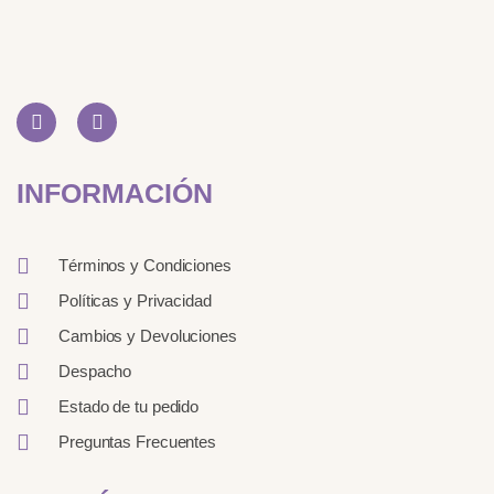
I
L
n
i
s
n
t
k
INFORMACIÓN
a
e
g
d
r
i
a
n
Términos y Condiciones
m
Políticas y Privacidad
Cambios y Devoluciones
Despacho
Estado de tu pedido
Preguntas Frecuentes