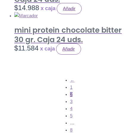
$
14.988
Añadir
mini protein chocolate bitter
30 gr. Caja 24 uds.
$
11.584
Añadir
←
1
2
3
4
5
…
8