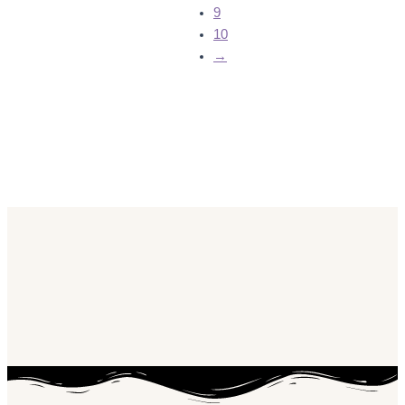
9
10
→