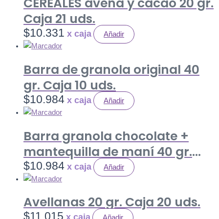
CEREALES avena y cacao 20 gr.
Caja 21 uds.
$
10.331
Añadir
Barra de granola original 40
gr. Caja 10 uds.
$
10.984
Añadir
Barra granola chocolate +
mantequilla de maní 40 gr.
Caja 10 uds.
$
10.984
Añadir
Avellanas 20 gr. Caja 20 uds.
$
11.015
Añadir