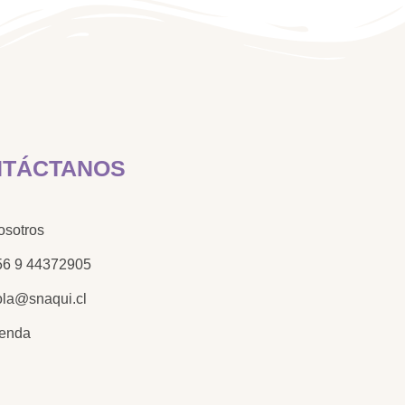
TÁCTANOS
osotros
56 9 44372905
ola@snaqui.cl
ienda