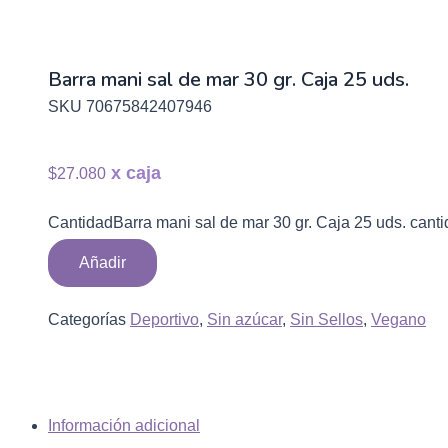
Barra mani sal de mar 30 gr. Caja 25 uds.
SKU
70675842407946
$
27.080
Barra mani sal de mar 30 gr. Caja 25 uds. cant
Añadir
Categorías
Deportivo
,
Sin azúcar
,
Sin Sellos
,
Vegano
Información adicional