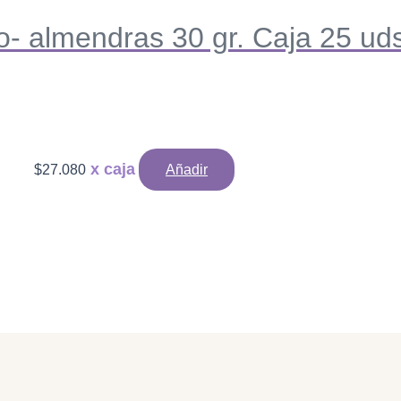
o- almendras 30 gr. Caja 25 uds
$
27.080
Añadir