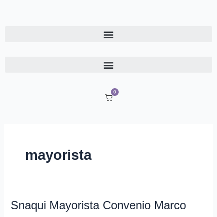
Ir
al
contenido
0
Cart
mayorista
Snaqui Mayorista Convenio Marco
Snaqui
Mayorista