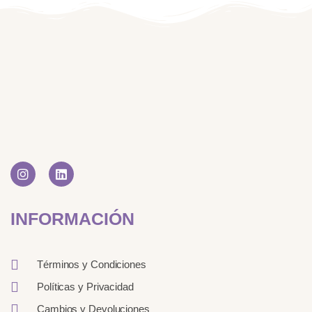
I
L
n
i
s
n
t
k
INFORMACIÓN
a
e
g
d
r
i
a
n
Términos y Condiciones
m
Políticas y Privacidad
Cambios y Devoluciones