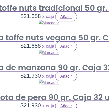
toffe nuts tradicional 50 gr.
$
21.658
Añadir
a toffe nuts vegana 50 gr. C
$
21.658
Añadir
 de manzana 90 gr. Caja 3
$
21.930
Añadir
ta de pera 90 gr. Caja 32 u
$
21.930
Añadir