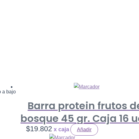
o a bajo
Barra protein frutos d
bosque 45 gr. Caja 16 u
$
19.802
Añadir