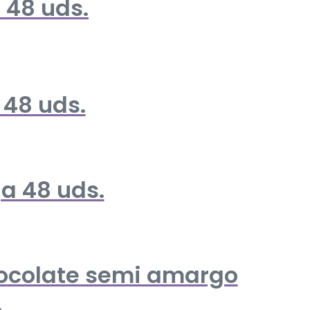
 48 uds.
 48 uds.
ja 48 uds.
hocolate semi amargo
.