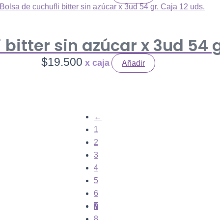
 bitter sin azúcar x 3ud 54 g
$
19.500
Añadir
←
1
2
3
4
5
6
7
8