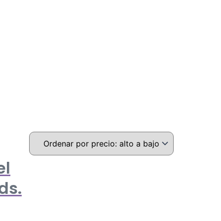
el
ds.